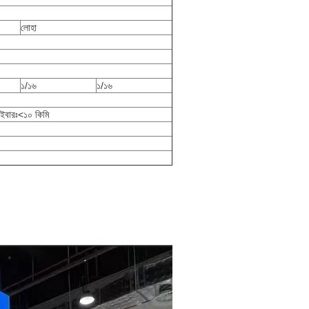
লোহা
১/১৬
১/১৬
াইবারঃ<১০ কিমি