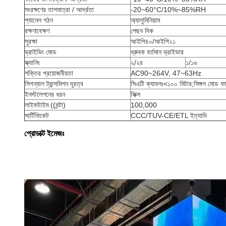
সংরক্ষণের তাপমাত্রা / আর্দ্রতা
-20~60°C/10%~85%RH
প্যানেল গঠন
অ্যালুমিনিয়াম
রক্ষণাবেক্ষণ
পেছন দিক
সুরক্ষা
আইপি৪০/আইপি২১
ড্রাইভিং মোড
ধ্রুবক বর্তমান ড্রাইভার
স্ক্যানিং
২/২৪
১/১৬
শক্তির প্রয়োজনীয়তা
AC90~264V, 47~63Hz
সিগন্যাল ট্রান্সমিশন দূরত্ব
সিএটি ক্যাবলঃ<১০০ মিটার;সিঙ্গল মোড ফ
ইনস্টলেশনের ধরন
ফিক্স
লাইফটাইম ((ঘন্টা)
100,000
সার্টিফিকেট
CCC/TUV-CE/ETL ইত্যাদি
প্রোডাক্ট ইমেজঃ