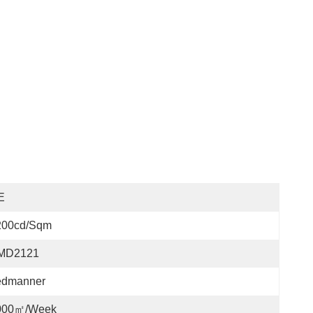
E
200cd/sqm
MD2121
edmanner
000㎡/week