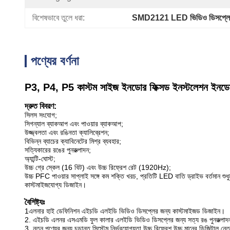
বিশেষভাবে তুলে ধরা:
SMD2121 LED ভিডিও ডিসপ্লে প
পণ্যের বর্ণনা
P3, P4, P5 কাস্টম সাইজ ইনডোর ফিক্সড ইনস্টলেশন ইনডোর 
দ্রুত বিবরণ:
সিলস সংযোগ;
সিগন্যাল ব্যাকআপ এবং পাওয়ার ব্যাকআপ;
উজ্জ্বলতা এবং রঙিনতা ক্যালিব্রেশন;
বিভিন্ন ব্যাচের ক্যাবিনেটের মিশ্র ব্যবহার;
সত্যিকারের রঙের পুনরুত্পাদন;
অ্যান্টি-ঘোস্ট;
উচ্চ গ্রে স্কেল (16 বিট) এবং উচ্চ রিফ্রেশ রেট (1920Hz);
উচ্চ PFC পাওয়ার সাপ্লাই সঙ্গে কম শক্তি খরচ, প্রতিটি LED বাতি ড্রাইভ বর্তমান শ
কাস্টমাইজযোগ্য ডিজাইন।
বৈশিষ্ট্যঃ
1এলনার হাই ডেফিনিশন এইচডি এলইডি ভিডিও ডিসপ্লের জন্য কাস্টমাইজড ডিজাইন।
2. এইচডি এলনর এসএমডি ফুল কালার এলইডি ভিডিও ডিসপ্লের জন্য সত্য রঙ পুনরুত্পাদন
3. নতুন পণ্যের জন্য চূড়ান্ত সিস্টেম নির্ভরযোগ্যতা উচ্চ রিফ্রেশ উচ্চ মানের ডিজিটাল নেতৃ