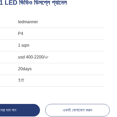
LED ভিডিও ডিসপ্লে প্যানেল
ledmanner
P4
1 sqm
usd 400-2200/㎡
20days
T/T
সেরা দাম পান
এখনই যোগাযোগ করুন