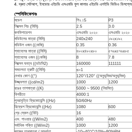
4. দ্রুত সেটআপ, ইনডোর এইচডি এসএমডি ফুল কালার এইচডি এলইডি ভিডিও ডিসপ্লের
স্পেসিফিকেশনঃ
মডেল
পি২।5
P3
পিক্সেল পিচ (মিমি)
2.5
3.0
কনফিগারেশন
এসএমডি ২০২০
এসএমডি ২০২০
মডিউলের মাত্রা (মিমি)
240x240
১৯২x১৯২
মডিউল ওজন ((কেজি)
0.35
0.36
প্যানেলের মাত্রা ((মিমি)
৪৮০x৪৮০x৮০
৫৭৬x৫৭৬x৮৫
প্যানেলের ওজন ((কেজি)
8
7.8
পিক্সেল ঘনত্ব ((ডট/মি2)
160000
111111
সমতলতা ত্রুটি ((মিমি)
≤০1
দেখার কোণ ((°)
120°/120° ((অনুভূমিক/অনুভূমিক)
উজ্জ্বলতা ((cd/m2)
1000
1200
রঙের তাপমাত্রা ((K)
5000 ~ 9500 (নিয়মিত)
বিপরীতে
4000:1
পুনরাবৃত্তি ফ্রিকোয়েন্সি ((Hz)
50/60Hz
রিফ্রেশ ফ্রিকোয়েন্সি ((Hz)
1080
600
গ্রে স্কেল ((বিট)
16
এভ. পাওয়ার ((W/m2)
400
480
সর্বাধিক শক্তি ((W/m2)
1000
1200
কাজের তাপমাত্রা / আর্দ্রতা
-10~40°C/10%~80%RH