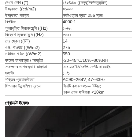
দেখার কোণ ((°)
১৪০/১৪০ ((অনুভূমিক/অনুভূমিক)
উজ্জ্বলতা ((cd/m2)
>১০০০
উজ্জ্বলতা সমন্বয়
সফটওয়্যার দ্বারা 256 স্তর
বিপরীতে
4000:1
পুনরাবৃত্তি ফ্রিকোয়েন্সি ((Hz)
৫০/৬০
রিফ্রেশ ফ্রিকোয়েন্সি ((Hz)
≥৬০০
গ্রে স্কেল ((বিট)
14
এভ. পাওয়ার ((W/m2)
275
সর্বাধিক শক্তি ((W/m2)
550
কাজের তাপমাত্রা / আর্দ্রতা
-20~45°C/10%~80%RH
সংরক্ষণের তাপমাত্রা / আর্দ্রতা
-৩০-৬০°সি/১০%-৮৫% আরএইচ
স্ক্যানিং
১০/১
শক্তির প্রয়োজনীয়তা
AC90~264V, 47~63Hz
সিগন্যাল ট্রান্সমিশন দূরত্ব
সিএটি ক্যাবলঃ<১০০ মিটার;
একক মোড ফাইবারঃ <10km
প্রোডাক্ট ইমেজঃ