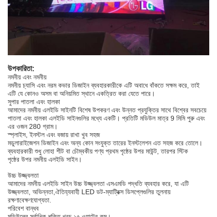
উপকারিতা:
নমনীয় এবং নমনীয়
নমনীয় চ্যাসি এবং নরম কভার ডিজাইন ব্যবহারকারীকে এটি অবাধে বাঁকতে সক্ষম করে, তাই
এটি যে কোনও অসম বা অনিয়মিত স্থানে একত্রিত করা যেতে পারে।
সুপার পাতলা এবং হালকা
আমাদের নমনীয় এলইডি সাইনটি বিশেষ উপকরণ এবং উন্নত প্রযুক্তির সাথে বিশ্বের সবচেয়ে
পাতলা এবং হালকা এলইডি সাইনগুলির মধ্যে একটি। প্রতিটি মডিউল মাত্র 9 মিমি পুরু এবং
এর ওজন 280 গ্রাম।
স্প্লাইস, ইনস্টল এবং বজায় রাখা খুব সহজ
মডুলারাইজেশন ডিজাইন এবং অন্য কোন সংযুক্ত তারের ইনস্টলেশন এত সহজ করে তোলে।
ব্যবহারকারী শুধু লোহা শীট বা চৌম্বকীয় পণ্য প্রথম পৃষ্ঠের উপর মাউন্ট, তারপর স্টিক
পৃষ্ঠের উপর নমনীয় এলইডি সাইন।
উচ্চ উজ্জ্বলতা
আমাদের নমনীয় এলইডি সাইন উচ্চ উজ্জ্বলতা এসএমডি পদ্ধতি ব্যবহার করে, যা এটি
উজ্জ্বলতা, অভিন্নতা,ঐতিহ্যবাহী LED ডট-ম্যাট্রিক্স ডিসপ্লেগুলির তুলনায়
রক্ষণাবেক্ষণযোগ্যতা.
পরিবেশ বান্ধব
মডিউলের সর্বাধিক শক্তি খরচ ১৫ ওয়াটের কম।