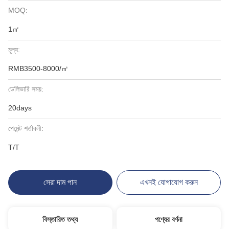
MOQ:
1㎡
মূল্য:
RMB3500-8000/㎡
ডেলিভারি সময়:
20days
পেমেন্ট শর্তাবলী:
T/T
সেরা দাম পান
এখনই যোগাযোগ করুন
বিস্তারিত তথ্য
পণ্যের বর্ণনা