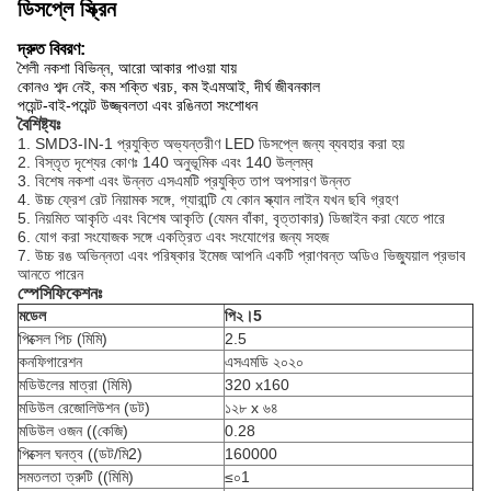
ডিসপ্লে স্ক্রিন
দ্রুত বিবরণ:
শৈলী নকশা বিভিন্ন, আরো আকার পাওয়া যায়
কোনও শব্দ নেই, কম শক্তি খরচ, কম ইএমআই, দীর্ঘ জীবনকাল
পয়েন্ট-বাই-পয়েন্ট উজ্জ্বলতা এবং রঙিনতা সংশোধন
বৈশিষ্ট্যঃ
1. SMD3-IN-1 প্রযুক্তি অভ্যন্তরীণ LED ডিসপ্লে জন্য ব্যবহার করা হয়
2. বিস্তৃত দৃশ্যের কোণঃ 140 অনুভূমিক এবং 140 উল্লম্ব
3. বিশেষ নকশা এবং উন্নত এসএমটি প্রযুক্তি তাপ অপসারণ উন্নত
4. উচ্চ ফ্রেশ রেট নিয়ামক সঙ্গে, গ্যারান্টি যে কোন স্ক্যান লাইন যখন ছবি গ্রহণ
5. নিয়মিত আকৃতি এবং বিশেষ আকৃতি (যেমন বাঁকা, বৃত্তাকার) ডিজাইন করা যেতে পারে
6. যোগ করা সংযোজক সঙ্গে একত্রিত এবং সংযোগের জন্য সহজ
7. উচ্চ রঙ অভিন্নতা এবং পরিষ্কার ইমেজ আপনি একটি প্রাণবন্ত অডিও ভিজ্যুয়াল প্রভাব
আনতে পারেন
স্পেসিফিকেশনঃ
মডেল
পি২।5
পিক্সেল পিচ (মিমি)
2.5
কনফিগারেশন
এসএমডি ২০২০
মডিউলের মাত্রা (মিমি)
320 x160
মডিউল রেজোলিউশন (ডট)
১২৮ x ৬৪
মডিউল ওজন ((কেজি)
0.28
পিক্সেল ঘনত্ব ((ডট/মি2)
160000
সমতলতা ত্রুটি ((মিমি)
≤০1