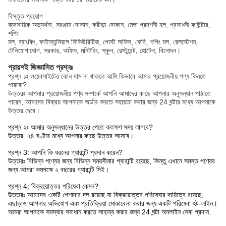
বিস্তৃত প্রয়োগ
ব্যবসায়িক অভ্যর্থনা, সরঞ্জাম দোকান, ক্রীড়া দোকান, মেলা প্রদর্শনী হল, প্রসাধনী কাউন্টার,
শপিং
মল, ব্যাংকিং, ফাইন্যান্সিয়াল সিকিউরিটিজ, পোস্ট অফিস, ফেরি, শপিং মল, রেলস্টেশন,
টেলিযোগাযোগ, সরকার, অফিস, মনিটরিং, স্কুল, রেস্টুরেন্ট, হোটেল, বিনোদন।
প্রায়শই জিজ্ঞাসিত প্রশ্নঃ
প্রশ্ন ১ঃ ওয়েবসাইটের কোন দাম না থাকলে আমি কিভাবে আমার প্রয়োজনীয় পণ্য কিনতে
পারবো?
উত্তরঃ আপনার প্রয়োজনীয় পণ্য সম্পর্কে আপনি আমাদের কাছে আপনার অনুসন্ধান পাঠাতে
পারেন, আমাদের বিক্রয় আপনাকে অর্ডার করতে সহায়তা করার জন্য 24 ঘন্টার মধ্যে আপনাকে
উত্তর দেবে।
প্রশ্ন ২ঃ আমার অনুসন্ধানের উত্তর পেতে কতক্ষণ সময় লাগবে?
উত্তর: ২৪ ঘণ্টার মধ্যে আপনার কাছে উত্তর আসবে।
প্রশ্ন 3: আপনি কি ধরনের গ্যারান্টি প্রদান করেন?
উত্তরঃ বিভিন্ন পণ্যের জন্য বিভিন্ন সময়সীমার গ্যারান্টি রয়েছে, কিন্তু এখানে সমস্ত পণ্যের
জন্য আমরা কমপক্ষে ২ বছরের গ্যারান্টি দিই।
প্রশ্ন 4: বিক্রয়োত্তর পরিষেবা কেমন?
উত্তরঃ আমাদের একটি পেশাদার দল রয়েছে যা বিক্রয়োত্তর পরিষেবার দায়িত্বে রয়েছে,
এছাড়াও আপনার অভিযোগ এবং প্রতিক্রিয়া মোকাবেলা করার জন্য একটি পরিষেবা হট-লাইন।
আমরা আপনাকে সমস্যার সমাধান করতে সাহায্য করার জন্য 24 ঘন্টা অনলাইন সেবা প্রদান.